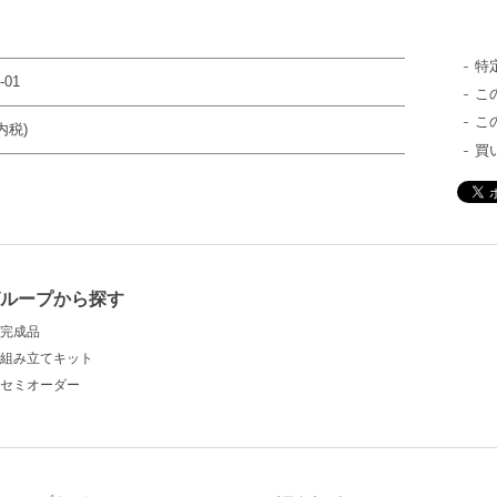
特
-01
こ
こ
内税)
買
ループから探す
完成品
組み立てキット
セミオーダー