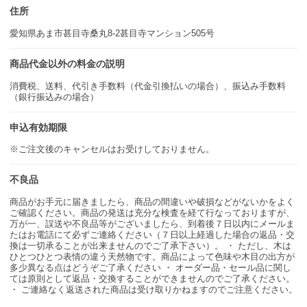
住所
愛知県あま市甚目寺桑丸8-2甚目寺マンション505号
商品代金以外の料金の説明
消費税、送料、代引き手数料（代金引換払いの場合）、振込み手数料
（銀行振込みの場合）
申込有効期限
※ご注文後のキャンセルはお受けしておりません。
不良品
商品がお手元に届きましたら、商品の間違いや破損などがないかをよく
ご確認ください。商品の発送は充分な検査を経て行なっておりますが、
万が一、誤送や不良品等がございましたら、到着後７日以内にメールま
たはお電話にて必ずご連絡ください（７日以上経過した場合の返品・交
換は一切承ることが出来ませんのでご了承下さい）。 ・ ただし、木は
ひとつひとつ表情の違う天然物です。商品によって色味や木目の出方が
多少異なる点はどうぞご了承ください ・ オーダー品・セール品に関し
ては原則として返品・交換することができませんのでご了承ください。
・ ご連絡なく返送された商品は受け取りかねますのでご注意ください。