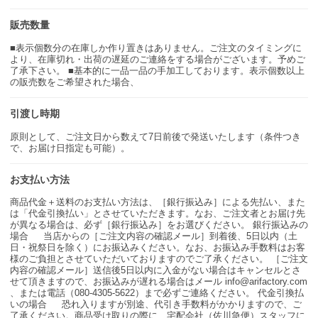
販売数量
■表示個数分の在庫しか作り置きはありません。ご注文のタイミングに
より、在庫切れ・出荷の遅延のご連絡をする場合がございます。予めご
了承下さい。 ■基本的に一品一品の手加工しております。表示個数以上
の販売数をご希望された場合、
引渡し時期
原則として、ご注文日から数えて7日前後で発送いたします（条件つき
で、お届け日指定も可能）。
お支払い方法
商品代金＋送料のお支払い方法は、［銀行振込み］による先払い、また
は「代金引換払い」とさせていただきます。なお、ご注文者とお届け先
が異なる場合は、必ず［銀行振込み］をお選びください。 銀行振込みの
場合 当店からの［ご注文内容の確認メール］到着後、5日以内（土
日・祝祭日を除く）にお振込みください。なお、お振込み手数料はお客
様のご負担とさせていただいておりますのでご了承ください。 ［ご注文
内容の確認メール］送信後5日以内に入金がない場合はキャンセルとさ
せて頂きますので、お振込みが遅れる場合はメール info@arifactory.com
、または電話（080-4305-5622）まで必ずご連絡ください。 代金引換払
いの場合 恐れ入りますが別途、代引き手数料がかかりますので、ご
了承ください。商品受け取りの際に、宅配会社（佐川急便）スタッフに