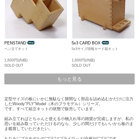
PENSTAND
5x3 CARD BOX
ペン立てキット
5x3サイズ情報カード箱キット
1,600円(内税)
1,600円(内税)
SOLD OUT
SOLD OUT
もっと見る
定型サイズの板にいかに無駄なく隙間なく部品を詰め込むかだけに注力
したWoody"PLY"Model（木のプラモデル）シリーズ。
です。すべて組立キットの状態で販売しています。
組み立てればとちゃんと使える小物入れ等の雑貨が完成しますが、私の
思いを組み取っていただけるのなら、少しの間だけでもいいから板のま
ま鑑賞していただきたい。
ちなみにプラモデルの“プラ”はプライウッド(合板)の“プラ”です。